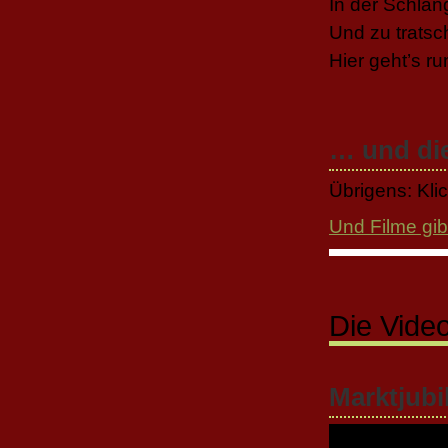
In der Schlan
Und zu tratsc
Hier geht’s r
… und di
Übrigens: Klic
Und Filme gib
Die Video
Marktjubi