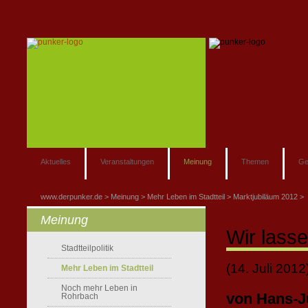
Aktuelles
Veranstaltungen
Meinung
Themen
Ge
www.derpunker.de
Meinung
Mehr Leben im Stadtteil
Marktjubiläum 2012
Meinung
Wir lass
Stadtteilpolitik
(14. Juli 2012
Mehr Leben im Stadtteil
Noch mehr Leben in
von Hans-J
Rohrbach