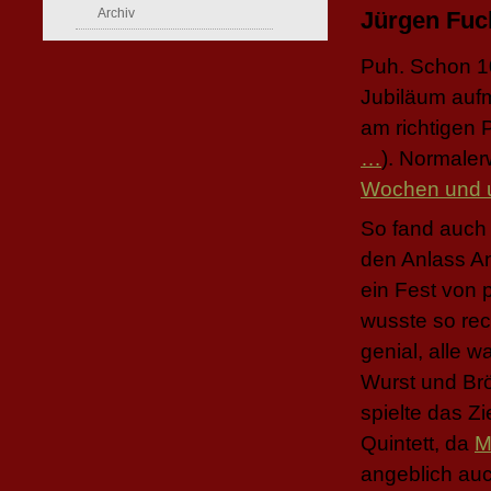
Archiv
Jürgen Fuc
Puh. Schon 1
Jubiläum auf
am richtigen 
…
). Normaler
Wochen und u
So fand auch
den Anlass An
ein Fest von p
wusste so rech
genial, alle 
Wurst und Br
spielte das Z
Quintett, da
M
angeblich auc