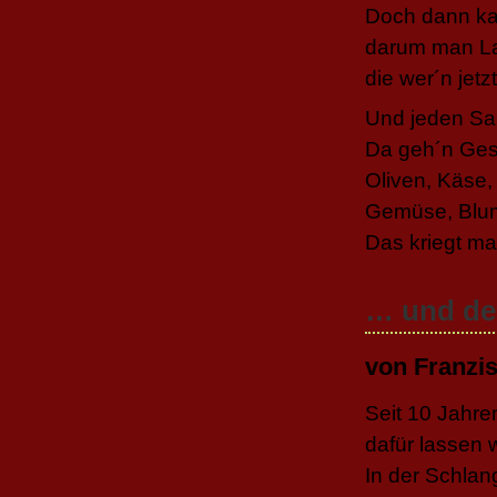
Doch dann ka
darum man La
die wer´n jetz
Und jeden Sam
Da geh´n Ges
Oliven, Käse,
Gemüse, Blum
Das kriegt ma
… und de
von Franzi
Seit 10 Jahren
dafür lassen 
In der Schlan