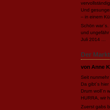
vervollständi
Und gesungen
– in einem K
Schön war´s.
und ungefähr 
Juli 2014 …
Der Mark
von Anne K
Seit nunmehr
Da gibt´s hier
Drum woll´n w
HURRA, wir h
Zuerst gabs b