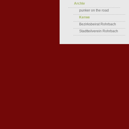
Archiv
punker on the road
Kerwe
Bezirksbeirat Rohrbach
Stadtteilverein Rohrbach