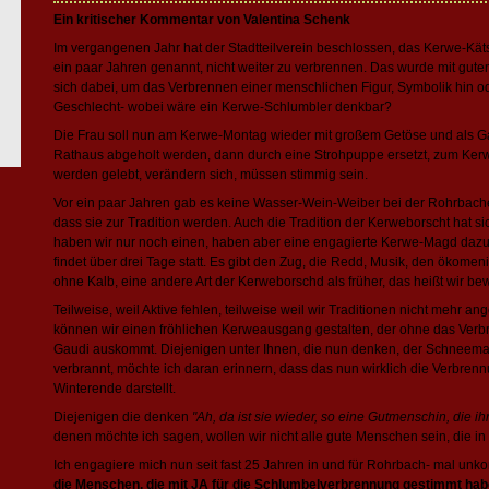
Ein kritischer Kommentar von Valentina Schenk
Im vergangenen Jahr hat der Stadtteilverein beschlossen, das Kerwe-Kät
ein paar Jahren genannt, nicht weiter zu verbrennen. Das wurde mit gut
sich dabei, um das Verbrennen einer menschlichen Figur, Symbolik hin o
Geschlecht- wobei wäre ein Kerwe-Schlumbler denkbar?
Die Frau soll nun am Kerwe-Montag wieder mit großem Getöse und als Gau
Rathaus abgeholt werden, dann durch eine Strohpuppe ersetzt, zum Ker
werden gelebt, verändern sich, müssen stimmig sein.
Vor ein paar Jahren gab es keine Wasser-Wein-Weiber bei der Rohrbacher
dass sie zur Tradition werden. Auch die Tradition der Kerweborscht hat 
haben wir nur noch einen, haben aber eine engagierte Kerwe-Magd da
findet über drei Tage statt. Es gibt den Zug, die Redd, Musik, den ökome
ohne Kalb, eine andere Art der Kerweborschd als früher, das heißt wir be
Teilweise, weil Aktive fehlen, teilweise weil wir Traditionen nicht mehr a
können wir einen fröhlichen Kerweausgang gestalten, der ohne das Verb
Gaudi auskommt. Diejenigen unter Ihnen, die nun denken, der Schnee
verbrannt, möchte ich daran erinnern, dass das nun wirklich die Verbre
Winterende darstellt.
Diejenigen die denken
"Ah, da ist sie wieder, so eine Gutmenschin, die i
denen möchte ich sagen, wollen wir nicht alle gute Menschen sein, die i
Ich engagiere mich nun seit fast 25 Jahren in und für Rohrbach- mal unkon
die Menschen, die mit JA für die Schlumbelverbrennung gestimmt ha