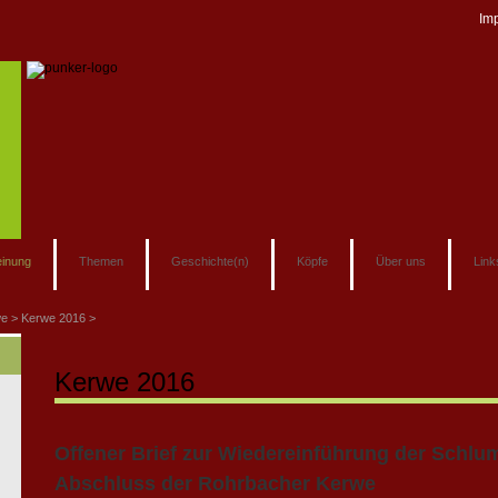
Im
inung
Themen
Geschichte(n)
Köpfe
Über uns
Link
we
Kerwe 2016
Kerwe 2016
Offener Brief zur Wiedereinführung der Schl
Abschluss der Rohrbacher Kerwe