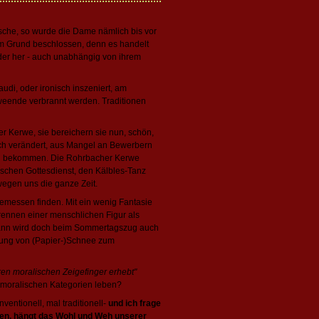
sche, so wurde die Dame nämlich bis vor
em Grund beschlossen, denn es handelt
der her - auch unabhängig von ihrem
di, oder ironisch inszeniert, am
weende verbrannt werden. Traditionen
 Kerwe, sie bereichern sie nun, schön,
sich verändert, aus Mangel an Bewerbern
zu bekommen. Die Rohrbacher Kerwe
nischen Gottesdienst, den Kälbles-Tanz
wegen uns die ganze Zeit.
ngemessen finden. Mit ein wenig Fantasie
rennen einer menschlichen Figur als
mann wird doch beim Sommertagszug auch
nnung von (Papier-)Schnee zum
hren moralischen Zeigefinger erhebt"
n moralischen Kategorien leben?
ventionell, mal traditionell-
und ich frage
ben, hängt das Wohl und Weh unserer