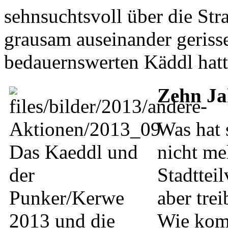
sehnsuchtsvoll über die Str
grausam auseinander gerisse
bedauernswerten Käddl hatt
Zehn Jah
Was hat 
nicht me
Stadttei
aber tre
Wie kom