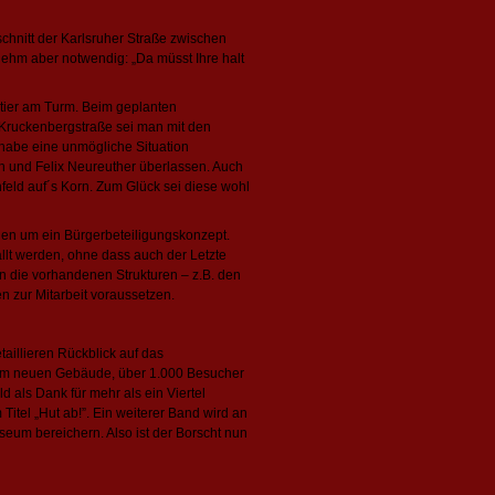
hnitt der Karlsruher Straße zwischen
hm aber notwendig: „Da müsst Ihre halt
rtier am Turm. Beim geplanten
 Kruckenbergstraße sei man mit den
 habe eine unmögliche Situation
h und Felix Neureuther überlassen. Auch
feld auf´s Korn. Zum Glück sei diese wohl
en um ein Bürgerbeteiligungskonzept.
lt werden, ohne dass auch der Letzte
en die vorhandenen Strukturen – z.B. den
n zur Mitarbeit voraussetzen.
aillieren Rückblick auf das
nem neuen Gebäude, über 1.000 Besucher
d als Dank für mehr als ein Viertel
tel „Hut ab!”. Ein weiterer Band wird an
seum bereichern. Also ist der Borscht nun