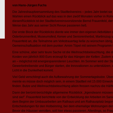
von Hans-Jürgen Fuchs
Die Jahreshauptversammlung des Stadtteilvereins – jedes Jahr bietet si
Wahlen einen Rückblick auf das was in den zwölf Monaten vorher in Rohrb
diesenRückblick ist der Stadtteilvereinsvorsitzende Bernd Frauenfeld, de
Weise das Jahr aus seiner Sicht Revue passieren ließ.
Der erste Block der Rückblicks diente wie immer den eigenen Aktivitäte
Osterbrunnenfest, Museumsfest, Kerwe und Seniorenherbst, Martinszug u
Frauenfeld an, die Teilnahme am Volkstrauertag ließe zu wünschen übrig, 
Gemeinschaftsaktion mit dem punker: Arnim Töpel mit seinem Programm
Eine schöne, aber sehr teure Sache ist die Weihnachtsbeleuchtung, die de
Kosten von jährlich 800 Euro erzeugt für das Hängen der Ketten. Zudem s
an – möglichst mit energiesparenderen Leuchten. Im Sommer wird der Stad
Gewerbetreibende und Bürger starten, die Innovationen zu unterstützen,
Licht in die Dunkelheit kommt.
Viel Geld verschlingt auch die Aufbewahrung der Sommertagsbutze. Über 
meinte es müsse doch möglich sein, in einem Stadtteil mit 15.000 Einwohn
finden. Butze und Weihnachtsbeleuchtung allein fressen nachzu die Hälfte
Dann der berümt-berüchtigte allgemeine Rückblick: „Irgendwann müssen
sind sie!”. Frauenfeld berichtete von der Entwicklung der Arbeiten im Sa
dem Beginn der Umbauarbeiten am Rathaus und am Rathausplatz begonn
Entscheidungen für den Holbeinring, bei dem ehemalige Wohnungen der 
Bevor die Häusser verrotten, soll hier etwas passieren. Allerdings, so Fr