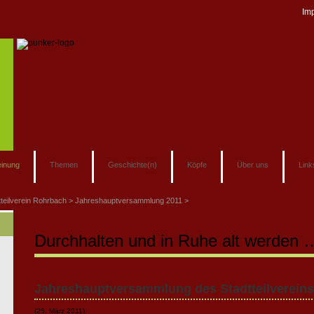
Im
inung
Themen
Geschichte(n)
Köpfe
Über uns
Link
tteilverein Rohrbach
Jahreshauptversammlung 2011
Durchhalten und in Ruhe alt werden 
Jahreshauptversammlung des Stadtteilvereins
(25. März 2011)