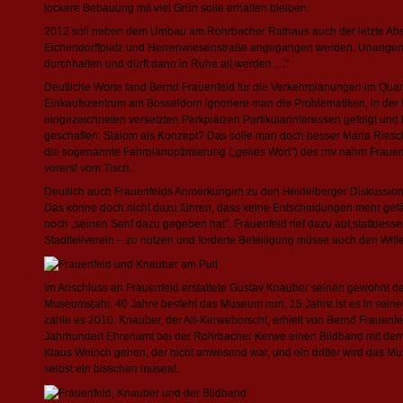
lockere Bebauung mit viel Grün solle erhalten bleiben.
2012 soll neben dem Umbau am Rohrbacher Rathaus auch der letzte Absc
Eichendorffplatz und Herrenwiesenstraße angegangen werden. Unangene
durchhalten und dürft dann in Ruhe alt werden …”
Deutliche Worte fand Bernd Frauenfeld für die Verkehrplanungen im Qua
Einkaufszentrum am Bosseldorn ignoriere man die Problematiken, in der
eingezeichneten versetzten Parkplätzen Partikularinteressen gefolgt und
geschaffen: Slalom als Konzept? Das solle man doch besser Maria Riesc
die sogenannte Fahrplanoptimierung („geiles Wort”) des rnv nahm Frauen
vorerst vom Tisch.
Deutlich auch Frauenfelds Anmerkungen zu den Heidelberger Diskussion
Das könne doch nicht dazu führen, dass keine Entscheidungen mehr gefäl
noch „seinen Senf dazu gegeben hat”. Frauenfeld rief dazu auf,stattdess
Stadtteilverein – zu nutzen und forderte Beteiligung müsse auch den Wille
Im Anschluss an Frauenfeld erstattete Gustav Knauber seinen gewohnt det
Museumsjahr. 40 Jahre besteht das Museum nun, 15 Jahre ist es in sei
zähle es 2010. Knauber, der Alt-Kerweborscht, erhielt von Bernd Frauenfel
Jahrhundert Ehrenamt bei der Rohrbacher Kerwe einen Bildband mit dem Ti
Klaus Weirich gehen, der nicht anwesend war, und ein dritter wird das Mu
selbst ein bisschen museal.