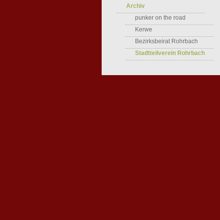
Archiv
punker on the road
Kerwe
Bezirksbeirat Rohrbach
Stadtteilverein Rohrbach