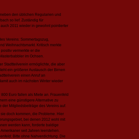
e neben den üblichen Regularien und
ach so lief. Zuständig für
r auch 2011 wieder in gewohnt pointierter
n des Vereins: Sommertagszug,
nd Weihnachtsmarkt. Kritisch merkte
positiv vermerkte er die
 Masterbabbler im Ochsen.
r Stadtteilverein ermöglichte, die aber
teht ein größerer Austausch der Birnen
tteilverein einen Anruf an
 damit auch im nächsten Winter wieder
800 Euro fallen als Miete an. Frauenfeld
ern eine günstigere Alternative zu
 der Mitgliedsbeiträge des Vereins auf.
 sie doch kommen, die Probleme. Hier
nierungsgebiet, bei denen 2012 wohl mit
en werden kann, forderte baldige
Amerikaner seit Jahren leerstehen.
auenfeld: Bitte ohne Nahverdichtung. Die